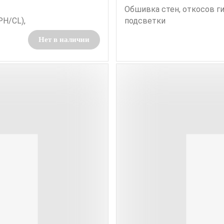
Обшивка стен, откосов г
РН/CL),
подсветки
Нет в наличии