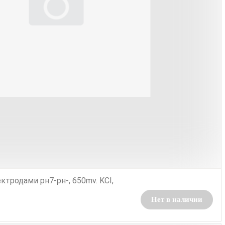
ктродами рн7-рн-, 650mv. KCI,
Нет в наличии